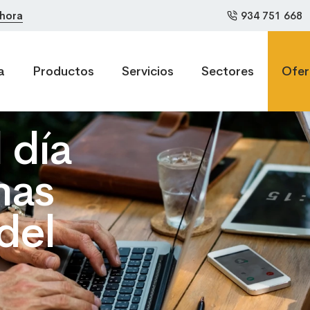
hora
934 751 668
 Distribucione
a
Productos
Servicios
Sectores
Ofer
 día
mas
del