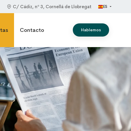
C/ Cádiz, nº 3, Cornellá de Llobregat
ES
s - Distribuid
tas
Contacto
Hablemos