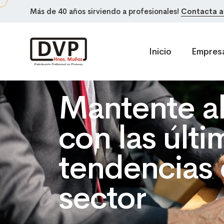
Más de 40 años sirviendo a profesionales!
Contacta a
DVP Hnos.Muñoz
Inicio
Empres
Saltar al contenido principal
Mantente al
con las últi
tendencias 
sector