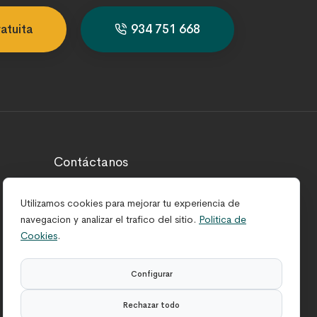
atuita
934 751 668
Contáctanos
¿Necesitas ayuda?
Utilizamos cookies para mejorar tu experiencia de
info@hnosmunoz.com
navegacion y analizar el trafico del sitio.
Politica de
Atención al cliente
Cookies
.
934 751 668
Configurar
Rechazar todo