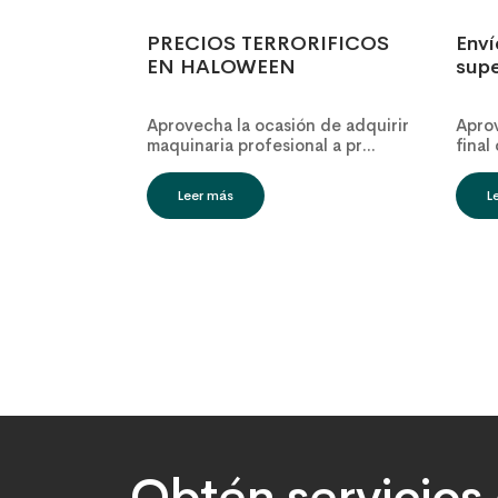
PRECIOS TERRORIFICOS
Enví
EN HALOWEEN
supe
Aprovecha la ocasión de adquirir
Apro
maquinaria profesional a pr...
final
Leer más
L
Obtén servicios