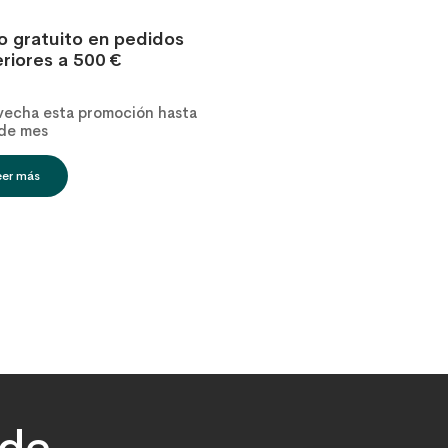
o gratuito en pedidos
riores a 500 €
vecha esta promoción hasta
 de mes
eer más
 de